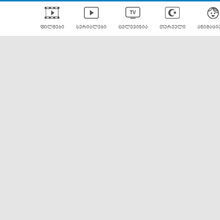
ფილმები
სერიალები
ტელევიზია
თურქული
ანიმაცი
ულად გახმოვანებული
ანიმე
ლერები