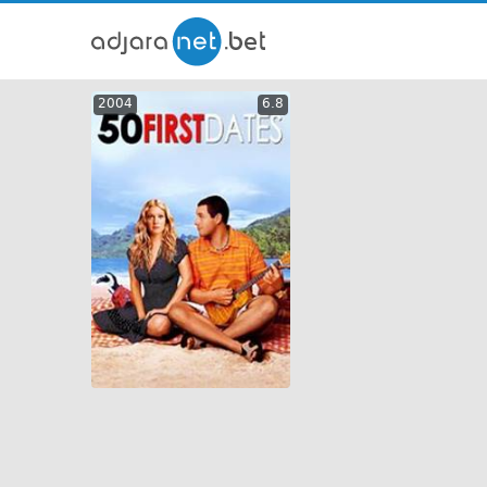
ქართ
2004
6.8
თრეი
GEO
ENG
RUS