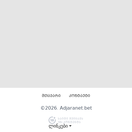
მთავარი
კონტაქტი
©
2026
. Adjaranet.bet
ლინკები ⏷