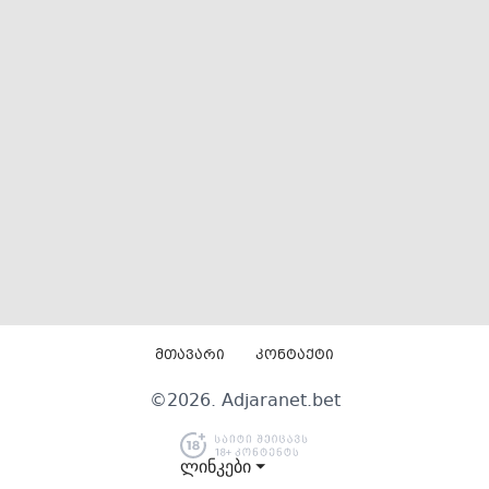
მთავარი
კონტაქტი
©
2026
. Adjaranet.bet
ლინკები ⏷