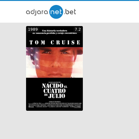
ქართ
1989
7.2
თრეი
GEO
ENG
RUS