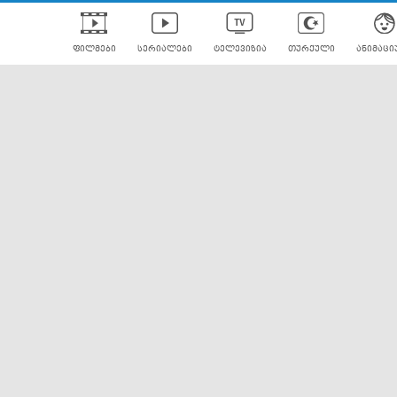
ფილმები
სერიალები
ტელევიზია
თურქული
ანიმაცი
ულად გახმოვანებული
ანიმე
ლერები