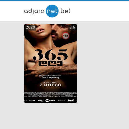
ქართ
2020
3.6
თრეი
GEO
ENG
RUS