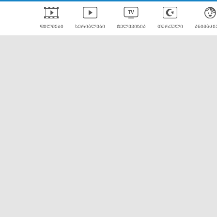
ფილმები
სერიალები
ტელევიზია
თურქული
ანიმაცი
ულად გახმოვანებული
ანიმე
ლერები