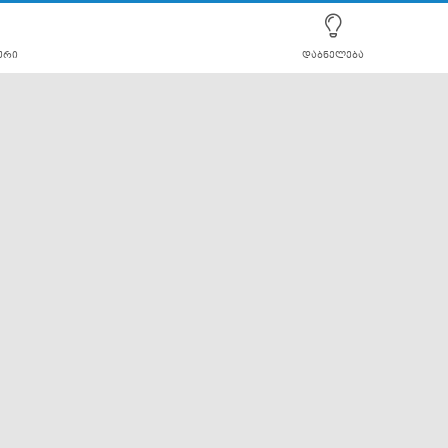
ური
დაბნელება