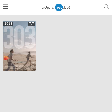
2018
7.7