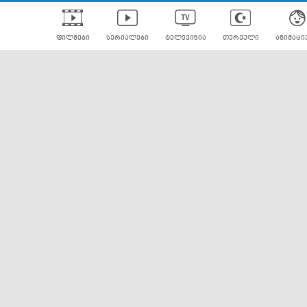
ფილმები
სერიალები
ტელევიზია
თურქული
ანიმაცი
ულად გახმოვანებული
ანიმე
ლერები