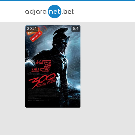
ქართ
2014
6.4
თრეი
GEO
ENG
RUS