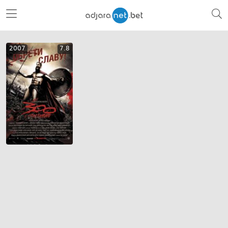
2007
7.8