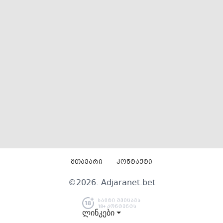
მთავარი
კონტაქტი
©
2026
. Adjaranet.bet
ლინკები ⏷