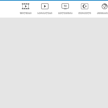
ფილმები
სერიალები
ტელევიზია
თურქული
ანიმაცი
ულად გახმოვანებული
ანიმე
ლერები