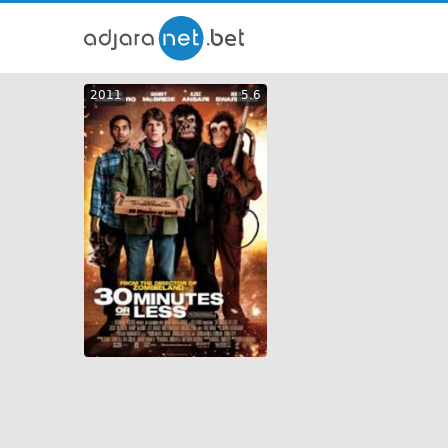
ქართ
2011
5.6
თრეი
GEO
ENG
RUS