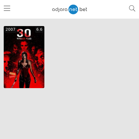
2007
6.6