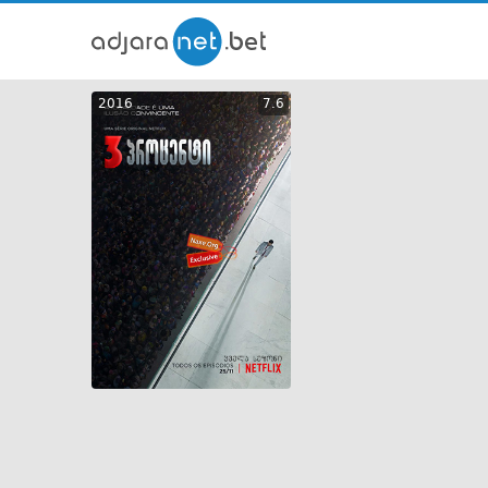
ქართ
2016
7.6
თრეი
GEO
ENG
RUS