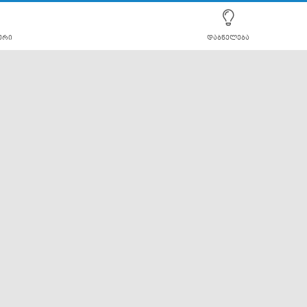
ური
დაბნელება