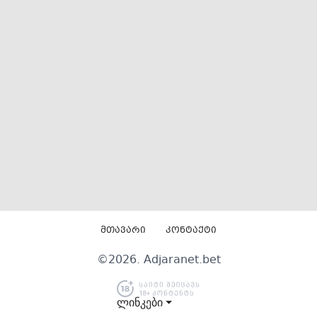
მთავარი
კონტაქტი
©
2026
. Adjaranet.bet
ლინკები ⏷