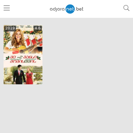
2019
4.6