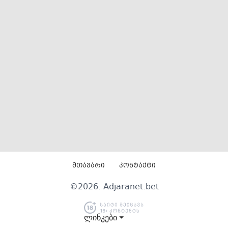
მთავარი
კონტაქტი
©
2026
. Adjaranet.bet
ლინკები ⏷