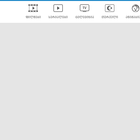
ფილმები
სერიალები
ტელევიზია
თურქული
ანიმაცი
ულად გახმოვანებული
ანიმე
ლერები