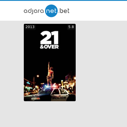
ქართ
2013
5.8
თრეი
GEO
ENG
RUS