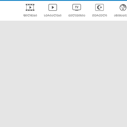
ფილმები
სერიალები
ტელევიზია
თურქული
ანიმაცი
ულად გახმოვანებული
ანიმე
ლერები