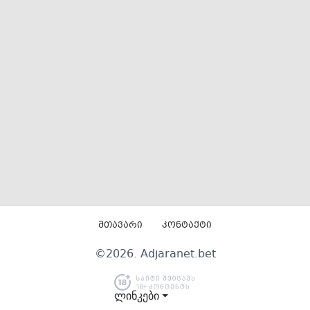
მთავარი
კონტაქტი
©
2026
. Adjaranet.bet
ლინკები ⏷