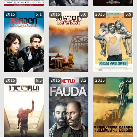
2015
5.1
2015
5.0
2015
6.9
2015
6.5
2015
8.2
2015
6.1