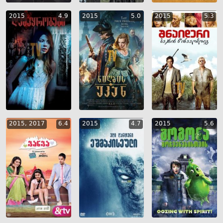
2015
4.9
2015
5.0
2015
5.3
2015
,
2017
6.4
2015
4.7
2015
5.6