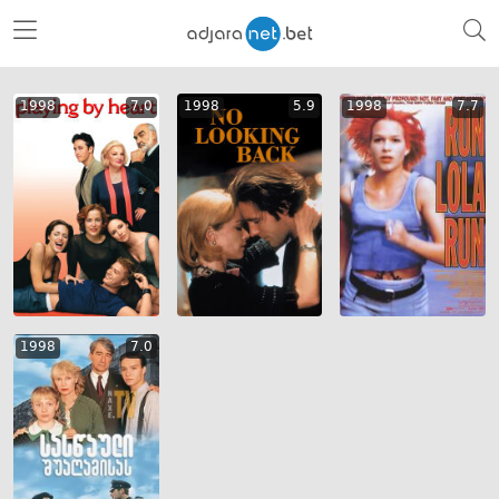
1998
7.0
1998
5.9
1998
7.7
1998
7.0