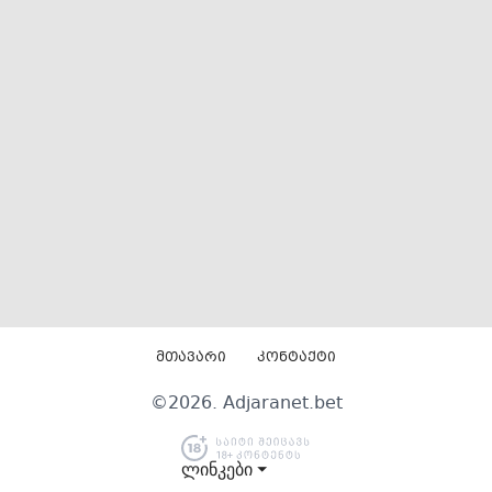
მთავარი
კონტაქტი
©
2026
. Adjaranet.bet
ლინკები ⏷