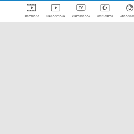
ფილმები
სერიალები
ტელევიზია
თურქული
ანიმაცი
ულად გახმოვანებული
ანიმე
ლერები