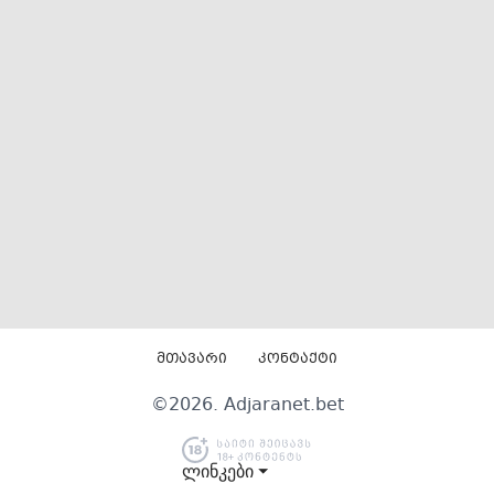
მთავარი
კონტაქტი
©
2026
. Adjaranet.bet
ლინკები ⏷