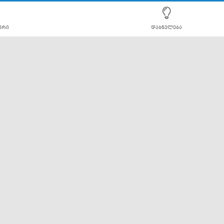
ური
დაბნელება