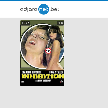
ქართ
1976
4.8
თრეი
GEO
ENG
RUS