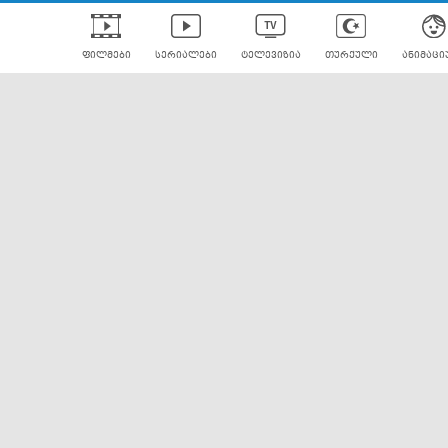
ფილმები
სერიალები
ტელევიზია
თურქული
ანიმაცი
ულად გახმოვანებული
ანიმე
ლერები