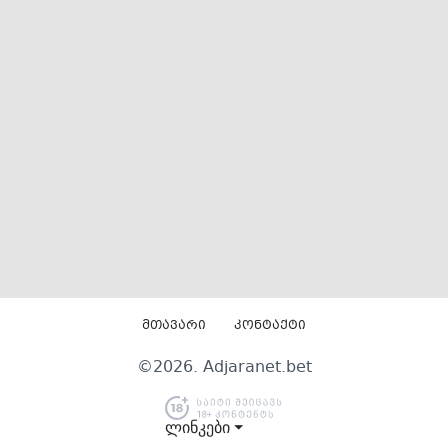
მთავარი
კონტაქტი
©
2026
. Adjaranet.bet
ლინკები ⏷