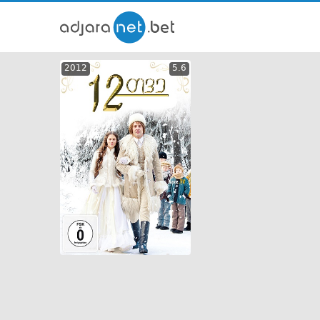
ქართ
2012
5.6
თრეი
GEO
ENG
RUS