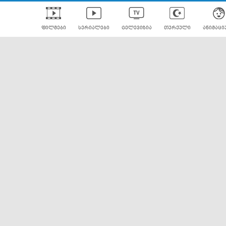
ფილმები
სერიალები
ტელევიზია
თურქული
ანიმაცი
ულად გახმოვანებული
ანიმე
ლერები