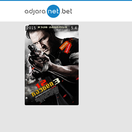
ქართ
2015
5.4
თრეი
GEO
ENG
RUS