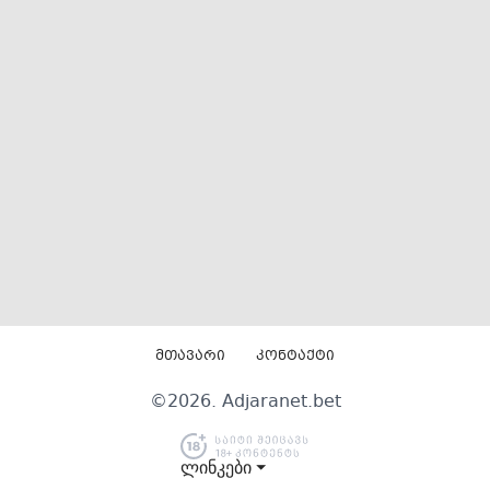
მთავარი
კონტაქტი
©
2026
. Adjaranet.bet
ლინკები ⏷