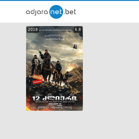
ქართ
2018
6.8
თრეი
GEO
ENG
RUS