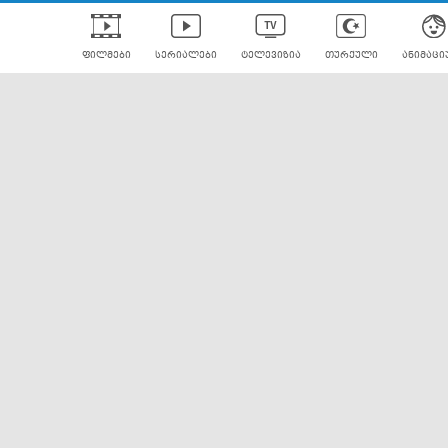
ფილმები
სერიალები
ტელევიზია
თურქული
ანიმაცი
ულად გახმოვანებული
ანიმე
ლერები