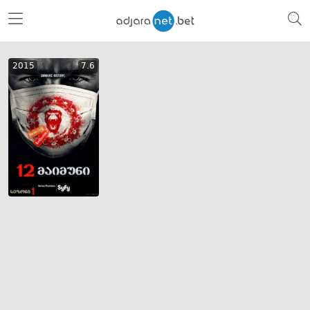
2015
7.6