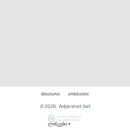
მთავარი
კონტაქტი
©
2026
. Adjaranet.bet
ლინკები ⏷