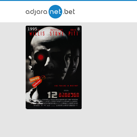
ქართ
1995
8
თრეი
GEO
ENG
RUS