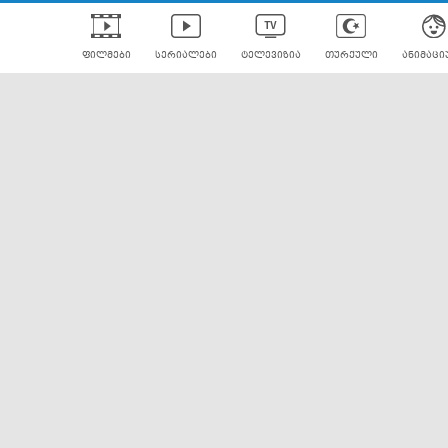
ფილმები
სერიალები
ტელევიზია
თურქული
ანიმაცი
ულად გახმოვანებული
ანიმე
ლერები