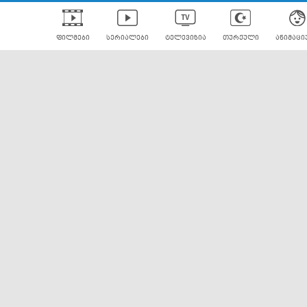
ფილმები
სერიალები
ტელევიზია
თურქული
ანიმაცი
ულად გახმოვანებული
ანიმე
ლერები