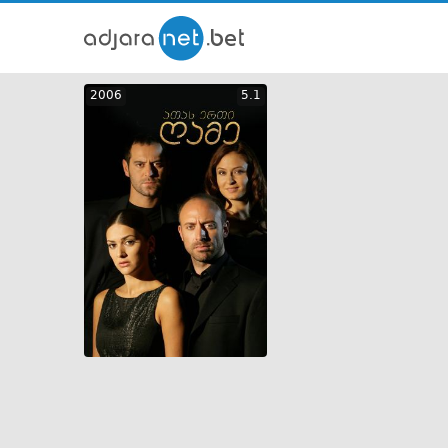
ქართ
2006
5.1
თრეი
GEO
ENG
RUS