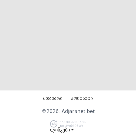
მთავარი
კონტაქტი
©
2026
. Adjaranet.bet
ლინკები ⏷