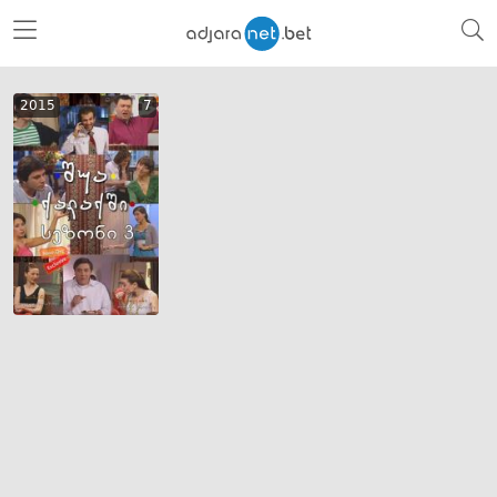
2015
7