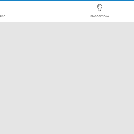
ური
დაბნელება