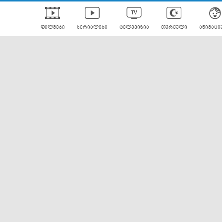
ფილმები
სერიალები
ტელევიზია
თურქული
ანიმაცი
ულად გახმოვანებული
ანიმე
ლერები