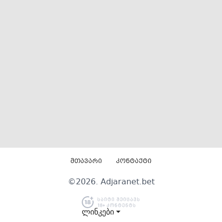
მთავარი
კონტაქტი
©
2026
. Adjaranet.bet
ლინკები ⏷