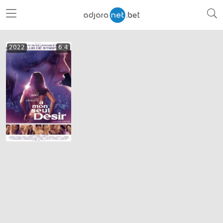
2022
6.4