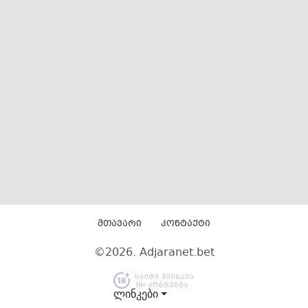
მთავარი
კონტაქტი
©
2026
. Adjaranet.bet
ლინკები ⏷