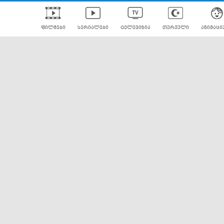
ფილმები
სერიალები
ტელევიზია
თურქული
ანიმაცი
ულად გახმოვანებული
ანიმე
ლერები