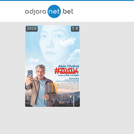
ქართ
2019
5.8
თრეი
GEO
ENG
RUS