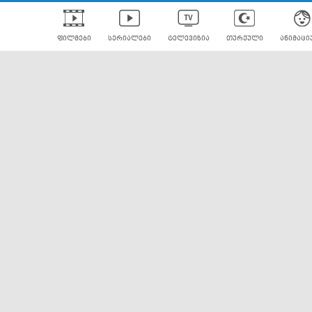
ფილმები
სერიალები
ტელევიზია
თურქული
ანიმაცი
ულად გახმოვანებული
ანიმე
ლერები