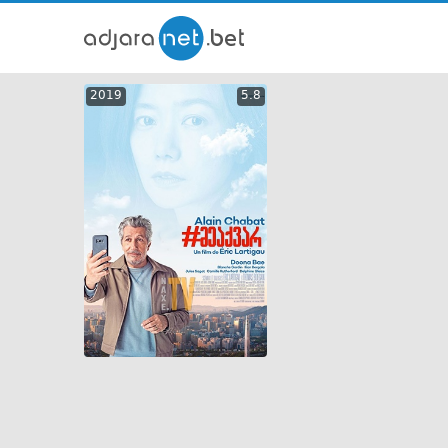
ქართ
2019
5.8
თრეი
GEO
ENG
RUS