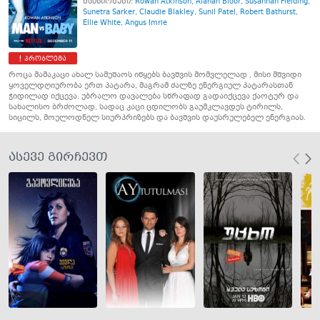
მსახიობები:
Rowan Atkinson
,
Alanah Bloor
,
Susannah Fielding
,
Sunetra Sarker
,
Claudie Blakley
,
Sunil Patel
,
Robert Bathurst
,
Ellie White
,
Angus Imrie
პრობლემა
როცა მამაკაცი ახალ სამუშაოს იწყებს ბავშვის მომვლელად , მისი მშვიდი
ყოველდღიურობა ერთ პატარა, მაგრამ ძალზე ენერგიულ პატარასთან
ჭიდილად იქცევა. უბრალო დავალება სწრაფად გადაიქცევა ქაოტურ და
სახალისო ბრძოლად, სადაც კაცი ცდილობს გაუმკლავდეს ტირილს,
სიცილს, მოულოდნელ სიურპრიზებს და ბავშვის დაუსრულებელ ენერგიას.
ასევე გირჩევთ