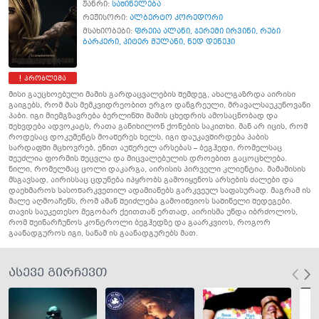
ჟანრი:
საშინელება
რეჟისორი:
ალბერტო კორედორი
მსახიობები:
ფრეია ალანი
,
ჯერემი ირვინი
,
რუბი
ბარკერი
,
პიტერ მულანი
,
ნედ დენეჰი
პრობლემა
მისი გაუცხოებული მამის გარდაცვალების შემდეგ, ახალგაზრდა აირისი
გაიგებს, რომ მას მემკვიდრეობით ერგო დანგრეული, მრავალსაუკუნოვანი
პაბი. იგი მიემგზავრება ბერლინში მამის ცხედრის ამოსაცნობად და
შეხვდება ადვოკატს, რათა განიხილონ ქონების საკითხი. მან არ იცის, რომ
როდესაც დოკუმენტს მოაწერეს ხელს, იგი დაუკავშირდება პაბის
სარდაფში მცხოვრებ, ენით აუწერელ არსებას – ბეგჰედი, რომელსაც
შეუძლია ფორმის შეცვლა და მიცვალებულის დროებით გაცოცხლება.
ნილი, რომელმაც ცოლი დაკარგა, აირისის პირველი კლიენტია. მამამისის
მსგავსად, აირისსაც ცდუნება იპყრობს გამოიყენოს არსების ძალები და
დაეხმაროს სასოწარკვეთილ ადამიანებს გარკვეულ საფასურად. მაგრამ ის
მალე აღმოაჩენს, რომ ამან შეიძლება გამოიწვიოს საშინელი შედეგები.
თავის საუკეთესო მეგობარ ქეითთან ერთად, აირისმა უნდა იბრძოლოს,
რომ შეინარჩუნოს კონტროლი ბეგჰედზე და გაარკვიოს, როგორ
გაანადგუროს იგი, სანამ ის გაანადგურებს მათ.
ასევე გირჩევთ