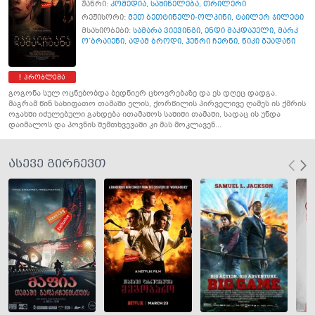
ჟანრი:
კომედია
,
საშინელება
,
თრილერი
რეჟისორი:
მეთ ბეთტინელი-ოლპინი
,
ტაილერ ჯილეტი
მსახიობები:
სამარა ვიევინგი
,
ენდი მაკდაუელი
,
მარკ
ო’ბრაიენი
,
ადამ ბროდი
,
ჰენრი ჩერნი
,
ნიკი გუადანი
პრობლემა
გოგონა სულ ოცნებობდა ბედნიერ ცხოვრებაზე და ეს დღეც დადგა.
მაგრამ წინ სახიფათო თამაში ელის, ქორწილის პირველივე ღამეს ის ქმრის
ოჯახში იძულებული გახდება ითამაშოს საშიში თამაში, სადაც ის უნდა
დაიმალოს და პოვნის შემთხვევაში კი მას მოკლავენ...
ასევე გირჩევთ