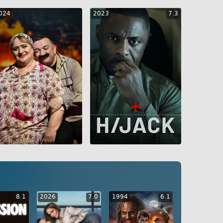
024
2023
7.3
GEO
ENG
RUS
GEO
ENG
RUS
8.1
2026
7.0
1994
6.1