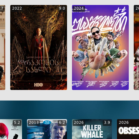
.7
2022
9.0
2024
2
GEO
ENG
RUS
GEO
ENG
RUS
5.2
2013
6.2
2026
3.9
2026