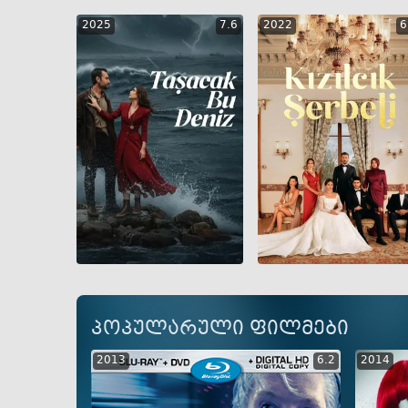
2025
7.6
2022
6
GEO
ENG
RUS
GEO
ENG
RUS
პოპულარული ფილმები
2013
6.2
2014