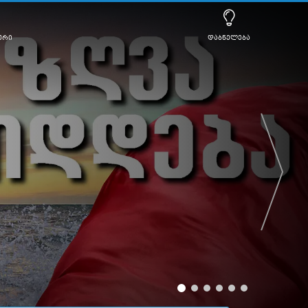
ური
დაბნელება