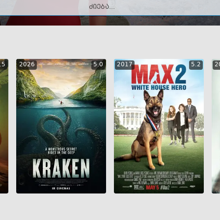
.5
2026
5.0
2017
5.2
2
GEO
ENG
RUS
GEO
ENG
RUS