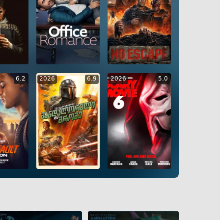
G
RUS
GEO
ENG
RUS
GEO
ENG
RUS
6.2
2026
6.9
2026
5.0
G
RUS
GEO
ENG
RUS
GEO
ENG
RUS