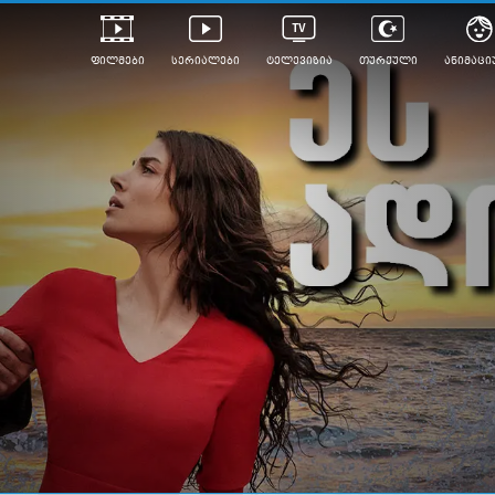
ფილმები
სერიალები
ტელევიზია
თურქული
ანიმაცი
ულად გახმოვანებული
ანიმე
ლერები