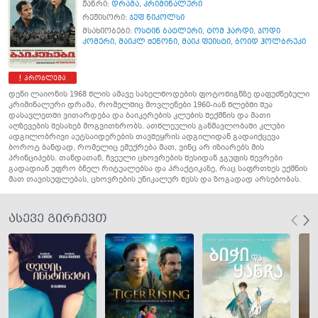
ჟანრი:
დრამა
,
კრიმინალური
რეჟისორი:
ჯეფ ნიკოლსი
მსახიობები:
ოსტინ ბატლერი
,
ტომ ჰარდი
,
ჯოდი
კომერი
,
მაიკლ შენონი
,
მაიკ ფეისტი
,
ბოიდ ჰოლბრუკი
პრობლემა
დენი ლაიონის 1968 წლის ამავე სახელწოდების ფოტოწიგნზე დაფუძნებული
კრიმინალური დრამა, რომელშიც მოვლენები 1960-იან წლებში შუა
დასავლეთში ვითარდება და ბაიკერების კლუბის შექმნის და მათი
აღზევების შესახებ მოგვითხრობს. ათწლეულის განმავლობაში კლუბი
ადგილობრივი აუტსაიდერების თავშეყრის ადგილიდან გადაიქცევა
ბოროტ ბანდად, რომელიც ემუქრება მათ, ვინც არ იზიარებს მის
პრინციპებს. თანდათან, ჩვეული ცხოვრების წესიდან ჯგუფის წევრები
გადადიან უფრო ბნელ რიტუალებსა და პრაქტიკაზე, რაც საფრთხეს უქმნის
მათ თავისუფლებას, ცხოვრების უნიკალურ წესს და ზოგადად არსებობას.
ასევე გირჩევთ