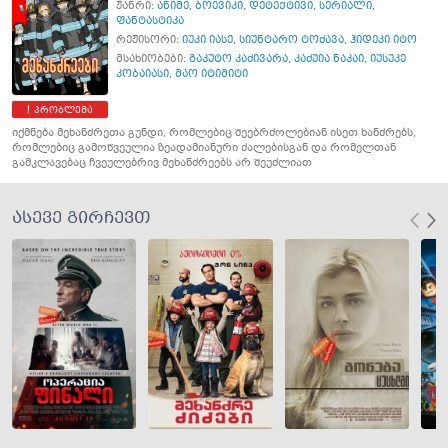
ჟანრი:
ანიმე
,
ბოევიკი
,
დეტექტივი
,
სერიალი
,
ფანტასტიკა
რეჟისორი:
იუკი იასე
,
სიუნტარო ტოძავა
,
ჰიდეკი იტო
მსახიობები:
გაკუტო კაძივარა
,
კაძუია ნაკაი
,
იუსუკე
კობაიასი
,
მაო იტიმიტი
პრობლემა
იქმნება მეხანძრეთა გუნდი, რომლებიც შეებრძოლებიან ისეთ ხანძრებს,
რომლებიც გამოწვეულია ზეადამიანური ძალებისგან და რომელთან
გამკლავებაც ჩვეულებრივ მეხანძრეებს არ შეუძლიათ
ასევე გირჩევთ