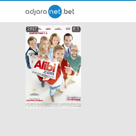
ქართ
2017
6.5
თრეი
GEO
ENG
RUS