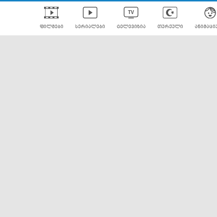
ფილმები
სერიალები
ტელევიზია
თურქული
ანიმაცი
ულად გახმოვანებული
ანიმე
ლერები