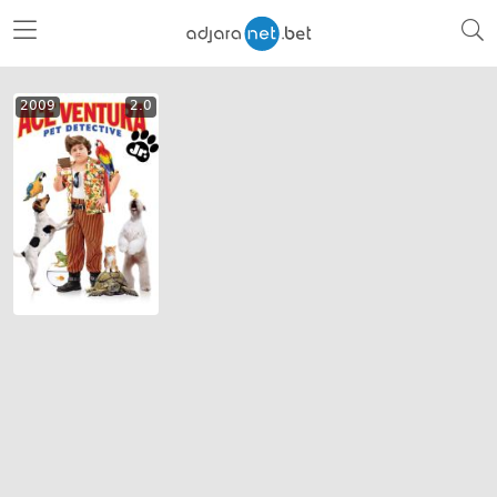
2009
2.0