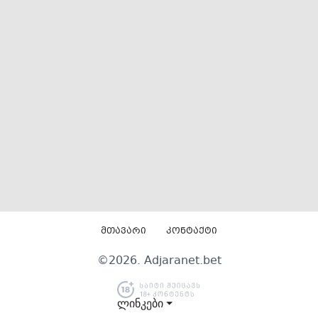
მთავარი
კონტაქტი
©
2026
. Adjaranet.bet
ლინკები ⏷