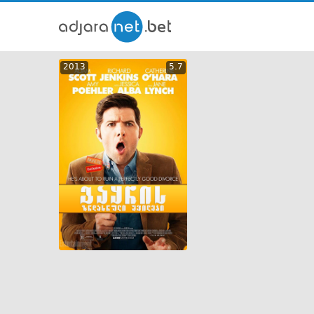
ქართ
2013
5.7
თრეი
GEO
ENG
RUS