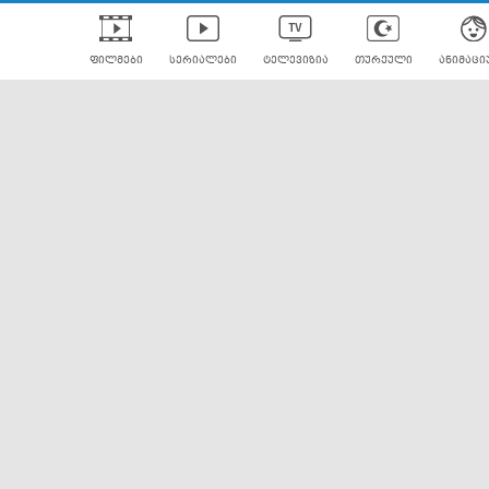
ფილმები
სერიალები
ტელევიზია
თურქული
ანიმაცი
ულად გახმოვანებული
ანიმე
ლერები