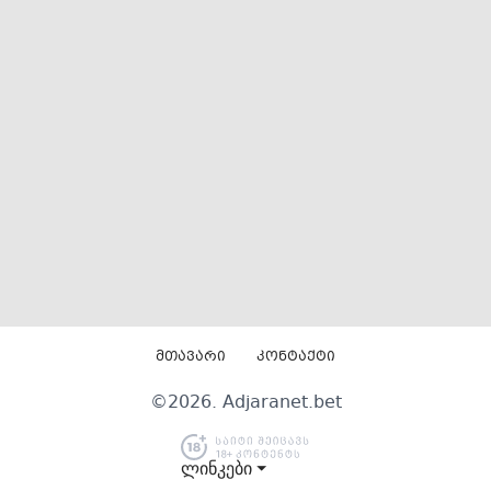
მთავარი
კონტაქტი
©
2026
. Adjaranet.bet
ლინკები ⏷